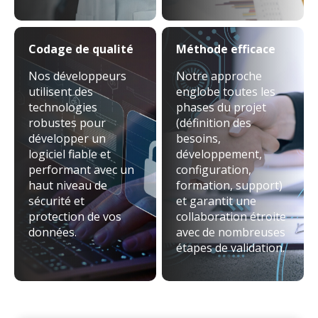
Codage de qualité
Méthode efficace
Nos développeurs
Notre approche
utilisent des
englobe toutes les
technologies
phases du projet
robustes pour
(définition des
développer un
besoins,
logiciel fiable et
développement,
performant avec un
configuration,
haut niveau de
formation, support)
sécurité et
et garantit une
protection de vos
collaboration étroite
données.
avec de nombreuses
étapes de validation.