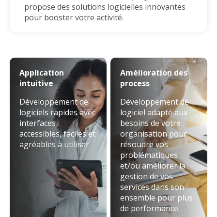
propose des solutions logicielles innovantes
pour booster votre
activité.
Application
Amélioration des
intuitive
process
Développement de
Développement de
logiciels rapides avec
logiciel adapté aux
interfaces
besoins de votre
accessibles, faciles et
organisation pour
agréables à utiliser
résoudre vos
problématiques
et/ou améliorer la
gestion de vos
services dans son
ensemble pour plus
de performance.