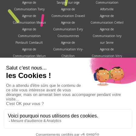
Agence de
Savigny sur orge
Communication
Communication Torcy
Agence de
Alfortville
Agence de
Communication Draveil
Agence de
Communication Meaux
Agence de
Communication Créteil
Agence de
Communication Evry
Agence de
Communication
Courcouronnes
Communication Ivry
Pontault Combault
Agence de
sur Seine
Agence de
Communication Viry-
Agence de
Communication Melun
Châtillon
Communication Vitry
Agence de
Agence de
sur Seine
Communication
Communication
Agence de
Savigny le temple
Brétigny sur Orge
Communication
Agence de
Agence de
Villejuif
Communication
Communication Corbeil
Agence de
Fontainebleau
Essonnes
Communication Choisy
Agence de
Agence de
le roi
Communication Les
Communication Le
Copyright GenContact 2008 - 2026 | Tous droits réservés