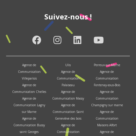
Suivez-nous !
Agence de
Ulis
Perreux-sur-Marne
Communication
Agence de
Agence de
Villeparisis
Communication
Communication
Agence de
Palaiseau
Fontenay-sous-Bois
Communication Chelles
Agence de
Agence de
Agence de
Communication Massy
Communication
Communication Lagny
Agence de
Champigny sur marne
sur Marne
Communication Saint
Agence de
Agence de
Geneviève des bois
Communication
Communication Bussy
Agence de
Maisons Alfort
saint Georges
Communication
Agence de