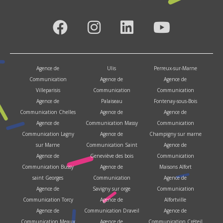
Agence de
Ulis
Perreux-sur-Marne
Communication
Agence de
Agence de
Villeparisis
Communication
Communication
Agence de
Palaiseau
Fontenay-sous-Bois
Communication Chelles
Agence de
Agence de
Agence de
Communication Massy
Communication
Communication Lagny
Agence de
Champigny sur marne
sur Marne
Communication Saint
Agence de
Agence de
Geneviève des bois
Communication
Communication Bussy
Agence de
Maisons Alfort
saint Georges
Communication
Agence de
Agence de
Savigny sur orge
Communication
Communication Torcy
Agence de
Alfortville
Agence de
Communication Draveil
Agence de
Communication Meaux
Agence de
Communication Créteil