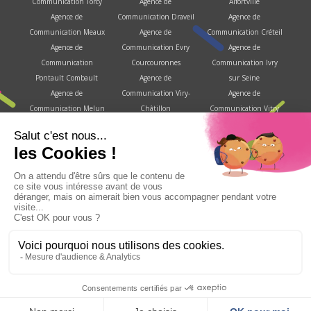
Communication Torcy
Agence de
Alfortville
Agence de
Communication Draveil
Agence de
Communication Meaux
Agence de
Communication Créteil
Agence de
Communication Evry
Agence de
Communication
Courcouronnes
Communication Ivry
Pontault Combault
Agence de
sur Seine
Agence de
Communication Viry-
Agence de
Communication Melun
Châtillon
Communication Vitry
Agence de
Agence de
sur Seine
Communication
Communication
Agence de
Savigny le temple
Brétigny sur Orge
Communication
Agence de
Agence de
Villejuif
Communication
Communication Corbeil
Agence de
Fontainebleau
Essonnes
Communication Choisy
Agence de
Agence de
le roi
Communication Les
Communication Le
Copyright GenContact 2008 - 2026 | Tous droits réservés