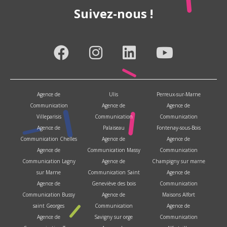
Suivez-nous !
Agence de
Ulis
Perreux-sur-Marne
Communication
Agence de
Agence de
Villeparisis
Communication
Communication
Agence de
Palaiseau
Fontenay-sous-Bois
Communication Chelles
Agence de
Agence de
Agence de
Communication Massy
Communication
Communication Lagny
Agence de
Champigny sur marne
sur Marne
Communication Saint
Agence de
Agence de
Geneviève des bois
Communication
Communication Bussy
Agence de
Maisons Alfort
saint Georges
Communication
Agence de
Agence de
Savigny sur orge
Communication