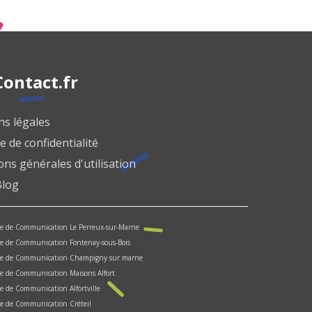
ontact.fr
s légales
e de confidentialité
ons générales d'utilisation
Blog
e de Communication Le Perreux-sur-Marne
e de Communication Fontenay-sous-Bois
ce de Communication Champigny sur marne
e de Communication Maisons Alfort
e de Communication Alfortville
e de Communication Créteil