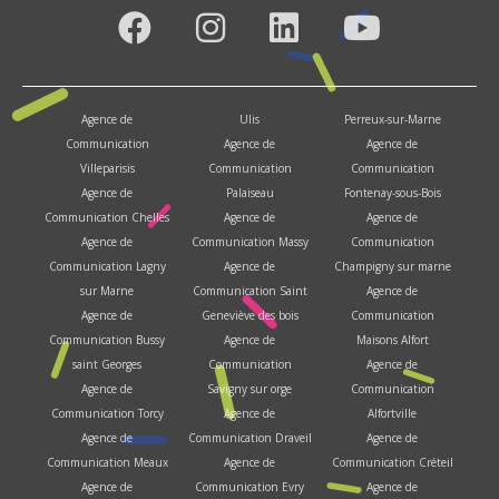
Agence de
Ulis
Perreux-sur-Marne
Communication
Agence de
Agence de
Villeparisis
Communication
Communication
Agence de
Palaiseau
Fontenay-sous-Bois
Communication Chelles
Agence de
Agence de
Agence de
Communication Massy
Communication
Communication Lagny
Agence de
Champigny sur marne
sur Marne
Communication Saint
Agence de
Agence de
Geneviève des bois
Communication
Communication Bussy
Agence de
Maisons Alfort
saint Georges
Communication
Agence de
Agence de
Savigny sur orge
Communication
Communication Torcy
Agence de
Alfortville
Agence de
Communication Draveil
Agence de
Communication Meaux
Agence de
Communication Créteil
Agence de
Communication Evry
Agence de