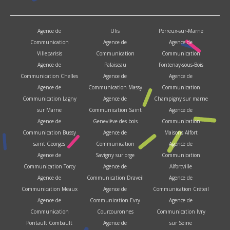
Agence de
Ulis
Perreux-sur-Marne
Communication
Agence de
Agence de
Villeparisis
Communication
Communication
Agence de
Palaiseau
Fontenay-sous-Bois
Communication Chelles
Agence de
Agence de
Agence de
Communication Massy
Communication
Communication Lagny
Agence de
Champigny sur marne
sur Marne
Communication Saint
Agence de
Agence de
Geneviève des bois
Communication
Communication Bussy
Agence de
Maisons Alfort
saint Georges
Communication
Agence de
Agence de
Savigny sur orge
Communication
Communication Torcy
Agence de
Alfortville
Agence de
Communication Draveil
Agence de
Communication Meaux
Agence de
Communication Créteil
Agence de
Communication Evry
Agence de
Communication
Courcouronnes
Communication Ivry
Pontault Combault
Agence de
sur Seine