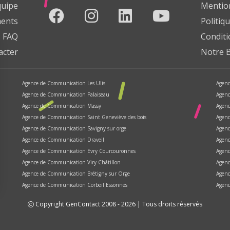
quipe
Mention
ents
Politiqu
FAQ
Conditi
acter
Notre 
Agence de Communication Les Ulis
Agenc
Agence de Communication Palaiseau
Agenc
Agence de Communication Massy
Agen
Agence de Communication Saint Geneviève des bois
Agenc
Agence de Communication Savigny sur orge
Agenc
Agence de Communication Draveil
Agenc
Agence de Communication Evry Courcouronnes
Agenc
Agence de Communication Viry-Châtillon
Agenc
Agence de Communication Brétigny sur Orge
Agenc
Agence de Communication Corbeil Essonnes
Agenc
Copyright GenContact 2008 - 2026 | Tous droits réservés