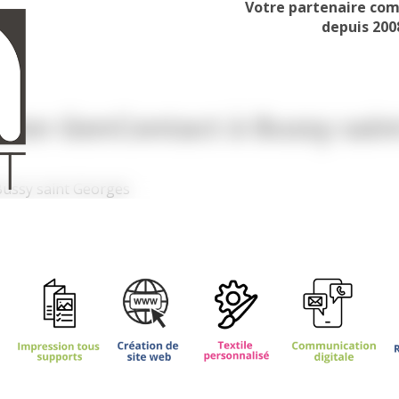
Votre partenaire co
depuis 200
ion GenContact à Bussy sain
ussy saint Georges