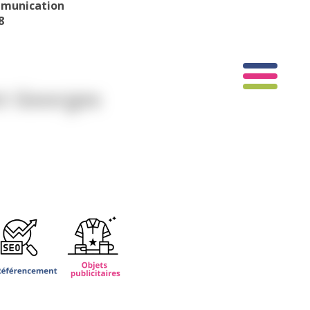
mmunication
8
t Georges