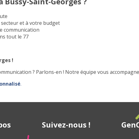
à Bussy-Saint-Georges ?
oute
 secteur et à votre budget
 de communication
ans tout le 77
rges !
communication ? Parlons-en ! Notre équipe vous accompagne 
sonnalisé
.
pos
Suivez-nous !
GenC