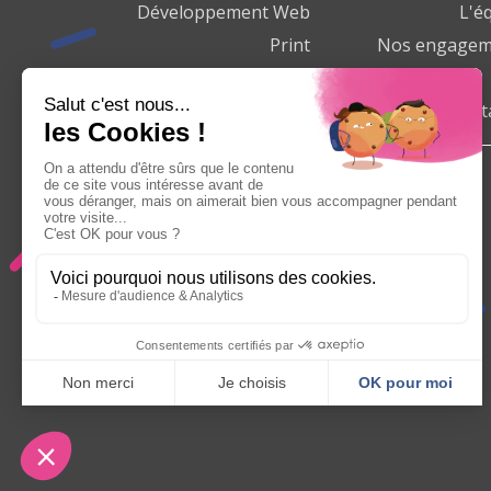
Développement Web
L'é
Print
Nos engagem
Marketing Web
Charte de qualité
Nous cont
Agence de Communication Villeparisis
Agence de Communication Chelles
Agence de Communication Lagny sur Marne
Agence de Communication Bussy saint Georges
Agence de Communication Torcy
Agence de Communication Meaux
Agence de Communication Pontault Combault
Agence de Communication Melun
Agence de Communication Savigny le temple
Agence de Communication Fontainebleau