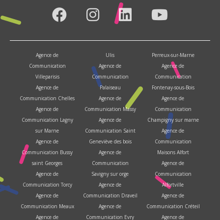
Agence de
Ulis
Perreux-sur-Marne
Communication
Agence de
Agence de
Villeparisis
Communication
Communication
Agence de
Palaiseau
Fontenay-sous-Bois
Communication Chelles
Agence de
Agence de
Agence de
Communication Massy
Communication
Communication Lagny
Agence de
Champigny sur marne
sur Marne
Communication Saint
Agence de
Agence de
Geneviève des bois
Communication
Communication Bussy
Agence de
Maisons Alfort
saint Georges
Communication
Agence de
Agence de
Savigny sur orge
Communication
Communication Torcy
Agence de
Alfortville
Agence de
Communication Draveil
Agence de
Communication Meaux
Agence de
Communication Créteil
Agence de
Communication Evry
Agence de