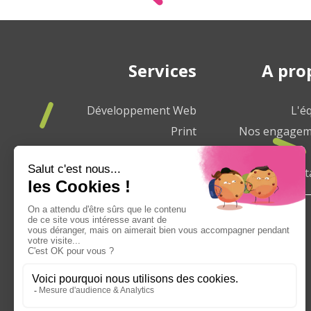
Services
A pro
Développement Web
L'é
Print
Nos engagem
Marketing Web
Charte de qualité
Nous cont
Agence de Communication Villeparisis
Agence de Communication Chelles
Agence de Communication Lagny sur Marne
Agence de Communication Bussy saint Georges
Agence de Communication Torcy
Agence de Communication Meaux
Agence de Communication Pontault Combault