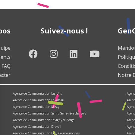
pos
Suivez-nous !
GenC
quipe
Mention
ents
Politiqu
FAQ
Conditi
acter
Notre 
Agence de Communication Les Ulis
Agenc
Agence de Communication Palaiseau
Agenc
Agence de Communication Massy
Agen
Agence de Communication Saint Geneviève des bois
Agenc
Agence de Communication Savigny sur orge
Agenc
Agence de Communication Draveil
Agenc
Agence de Communication Evry Courcouronnes
Agenc