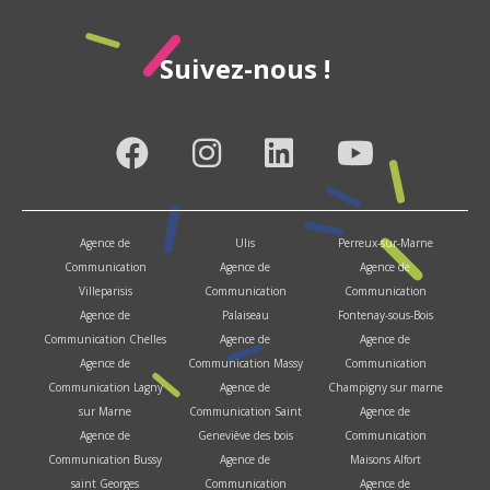
Suivez-nous !
Agence de
Ulis
Perreux-sur-Marne
Communication
Agence de
Agence de
Villeparisis
Communication
Communication
Agence de
Palaiseau
Fontenay-sous-Bois
Communication Chelles
Agence de
Agence de
Agence de
Communication Massy
Communication
Communication Lagny
Agence de
Champigny sur marne
sur Marne
Communication Saint
Agence de
Agence de
Geneviève des bois
Communication
Communication Bussy
Agence de
Maisons Alfort
saint Georges
Communication
Agence de