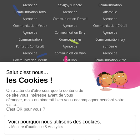
Agence de
Savigny sur orge
Communication
Communication Torcy
Agence de
Alfortville
Agence de
Communication Draveil
Agence de
Communication Meaux
Agence de
Communication Créteil
Agence de
Communication Evry
Agence de
Communication
Courcouronnes
Communication Ivry
Pontault Combault
Agence de
sur Seine
Agence de
Communication Viry-
Agence de
Communication Melun
Châtillon
Communication Vitry
Agence de
Agence de
sur Seine
Communication
Communication
Agence de
Savigny le temple
Brétigny sur Orge
Communication
Agence de
Agence de
Villejuif
Communication
Communication Corbeil
Agence de
Fontainebleau
Essonnes
Communication Choisy
Agence de
Agence de
le roi
Communication Les
Communication Le