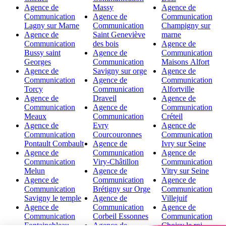
Agence de
Massy
Agence de
Communication
Agence de
Communication
Lagny sur Marne
Communication
Champigny sur
Agence de
Saint Geneviève
marne
Communication
des bois
Agence de
Bussy saint
Agence de
Communication
Georges
Communication
Maisons Alfort
Agence de
Savigny sur orge
Agence de
Communication
Agence de
Communication
Torcy
Communication
Alfortville
Agence de
Draveil
Agence de
Communication
Agence de
Communication
Meaux
Communication
Créteil
Agence de
Evry
Agence de
Communication
Courcouronnes
Communication
Pontault Combault
Agence de
Ivry sur Seine
Agence de
Communication
Agence de
Communication
Viry-Châtillon
Communication
Melun
Agence de
Vitry sur Seine
Agence de
Communication
Agence de
Communication
Brétigny sur Orge
Communication
Savigny le temple
Agence de
Villejuif
Agence de
Communication
Agence de
Communication
Corbeil Essonnes
Communication
Fontainebleau
Agence de
Choisy le roi