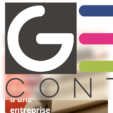
Retour
L'importance
de l'identité
visuelle dans
le succès
d'une
entreprise