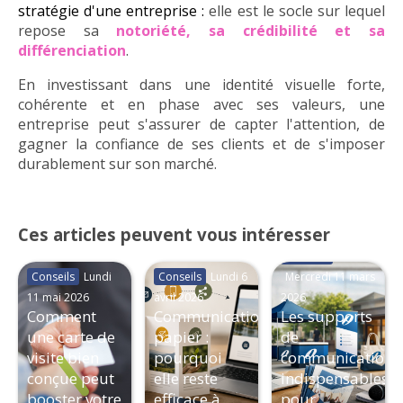
stratégie d'une entreprise :
elle est le socle sur lequel
repose sa
notoriété, sa crédibilité et sa
différenciation
.
En investissant dans une identité visuelle forte,
cohérente et en phase avec ses valeurs,
une
entreprise peut s'assurer de capter l'attention, de
gagner la confiance de ses clients et de s'imposer
durablement sur son marché.
Ces articles peuvent vous intéresser
Conseils
Conseils
Lundi
Conseils
Lundi 6
Mercredi 11 mars
11 mai 2026
avril 2026
2026
Comment
Communication
Les supports
une carte de
papier :
de
visite bien
pourquoi
communication
conçue peut
elle reste
indispensables
booster votre
efficace à
pour