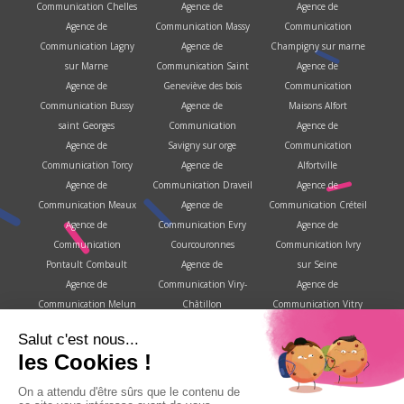
Communication Chelles
Agence de
Agence de
Agence de
Communication Massy
Communication
Communication Lagny
Agence de
Champigny sur marne
sur Marne
Communication Saint
Agence de
Agence de
Geneviève des bois
Communication
Communication Bussy
Agence de
Maisons Alfort
saint Georges
Communication
Agence de
Agence de
Savigny sur orge
Communication
Communication Torcy
Agence de
Alfortville
Agence de
Communication Draveil
Agence de
Communication Meaux
Agence de
Communication Créteil
Agence de
Communication Evry
Agence de
Communication
Courcouronnes
Communication Ivry
Pontault Combault
Agence de
sur Seine
Agence de
Communication Viry-
Agence de
Communication Melun
Châtillon
Communication Vitry
Agence de
Agence de
sur Seine
Communication
Communication
Agence de
Savigny le temple
Brétigny sur Orge
Communication
Agence de
Agence de
Villejuif
Communication
Communication Corbeil
Agence de