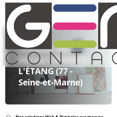
Création Site
Vitrine VERNEUIL-
L'ÉTANG (77 -
Seine-et-Marne)
Nos solutions Web & Digitales sur mesure