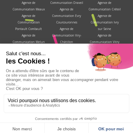
Agence de
Communication Draveil
Agence de
Communication Meaux
Agence de
Communication Créteil
Agence de
Communication Evry
Agence de
Communication
Courcouronnes
Communication Ivry
Pontault Combault
Agence de
sur Seine
Agence de
Communication Viry-
Agence de
Communication Melun
Châtillon
Communication Vitry
Agence de
Agence de
sur Seine
Communication
Communication
Agence de
Savigny le temple
Brétigny sur Orge
Communication
Agence de
Agence de
Villejuif
Communication
Communication Corbeil
Agence de
Fontainebleau
Essonnes
Communication Choisy
Agence de
Agence de
le roi
Communication Les
Communication Le
Copyright GenContact 2008 - 2026 | Tous droits réservés