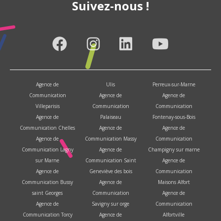
Suivez-nous !
Agence de
Ulis
Perreux-sur-Marne
Communication
Agence de
Agence de
Villeparisis
Communication
Communication
Agence de
Palaiseau
Fontenay-sous-Bois
Communication Chelles
Agence de
Agence de
Agence de
Communication Massy
Communication
Communication Lagny
Agence de
Champigny sur marne
sur Marne
Communication Saint
Agence de
Agence de
Geneviève des bois
Communication
Communication Bussy
Agence de
Maisons Alfort
saint Georges
Communication
Agence de
Agence de
Savigny sur orge
Communication
Communication Torcy
Agence de
Alfortville