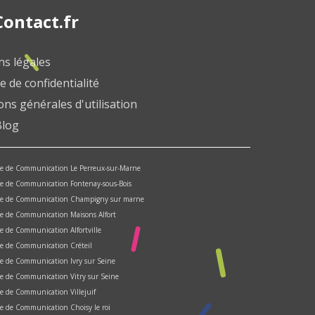
ontact.fr
s légales
e de confidentialité
ons générales d'utilisation
Blog
e de Communication Le Perreux-sur-Marne
e de Communication Fontenay-sous-Bois
ce de Communication Champigny sur marne
e de Communication Maisons Alfort
e de Communication Alfortville
e de Communication Créteil
e de Communication Ivry sur Seine
e de Communication Vitry sur Seine
e de Communication Villejuif
e de Communication Choisy le roi