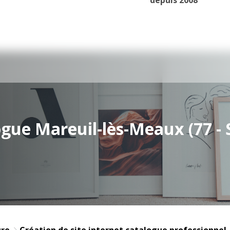
ogue Mareuil-lès-Meaux (77 -
ure
Création de site internet catalogue professionnel