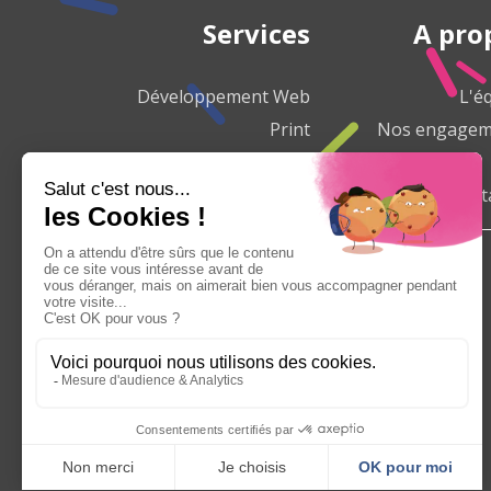
Services
A pro
Développement Web
L'é
Print
Nos engagem
Marketing Web
Charte de qualité
Nous cont
Agence de Communication Villeparisis
Agence de Communication Chelles
Agence de Communication Lagny sur Marne
Agence de Communication Bussy saint Georges
Agence de Communication Torcy
Agence de Communication Meaux
Agence de Communication Pontault Combault
Agence de Communication Melun
Agence de Communication Savigny le temple
Agence de Communication Fontainebleau