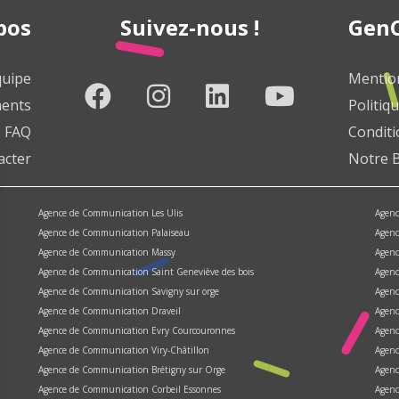
pos
Suivez-nous !
GenC
quipe
Mention
ents
Politiqu
FAQ
Conditi
acter
Notre 
Agence de Communication Les Ulis
Agenc
Agence de Communication Palaiseau
Agenc
Agence de Communication Massy
Agen
Agence de Communication Saint Geneviève des bois
Agenc
Agence de Communication Savigny sur orge
Agenc
Agence de Communication Draveil
Agenc
Agence de Communication Evry Courcouronnes
Agenc
Agence de Communication Viry-Châtillon
Agenc
Agence de Communication Brétigny sur Orge
Agenc
Agence de Communication Corbeil Essonnes
Agenc