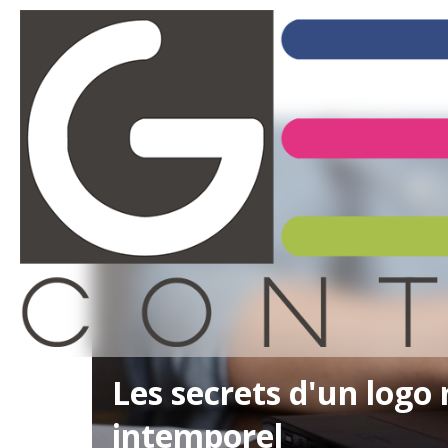
Retour
Les secrets d'un log
intemporel