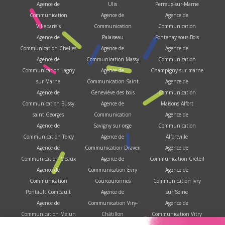
Agence de
Ulis
Perreux-sur-Marne
Communication
Agence de
Agence de
Villeparisis
Communication
Communication
Agence de
Palaiseau
Fontenay-sous-Bois
Communication Chelles
Agence de
Agence de
Agence de
Communication Massy
Communication
Communication Lagny
Agence de
Champigny sur marne
sur Marne
Communication Saint
Agence de
Agence de
Geneviève des bois
Communication
Communication Bussy
Agence de
Maisons Alfort
saint Georges
Communication
Agence de
Agence de
Savigny sur orge
Communication
Communication Torcy
Agence de
Alfortville
Agence de
Communication Draveil
Agence de
Communication Meaux
Agence de
Communication Créteil
Agence de
Communication Evry
Agence de
Communication
Courcouronnes
Communication Ivry
Pontault Combault
Agence de
sur Seine
Agence de
Communication Viry-
Agence de
Communication Melun
Châtillon
Communication Vitry
Agence de
Agence de
sur Seine